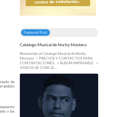
Featured Post
Catalogo Musical de Norby Montero
Bienvenido al Catalogo Musical de Norby
Montero > PRECIOS Y CONTACTOS PARA
CONTRATACIONES > ÁLBUM IMPARABLE >
VIDEOS DE CONCIE...
stado de
el ámbito
eviamente
ido y las