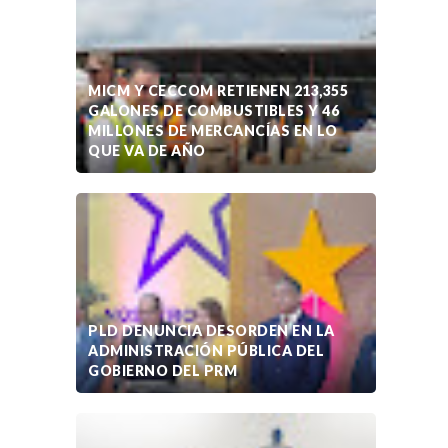
MICM Y CECCOM RETIENEN 213,355
GALONES DE COMBUSTIBLES Y 46
MILLONES DE MERCANCÍAS EN LO
QUE VA DE AÑO
PLD DENUNCIA DESORDEN EN LA
ADMINISTRACIÓN PÚBLICA DEL
GOBIERNO DEL PRM