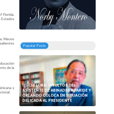
 Florida,
s Estados
ra. Maceo
salientes
Popular Posts
educación
ento de la
HUCHI LORA: INSULTOS DEL
inicana y
ASISTENTE DE ABINADER A FARIDE Y
cional.
ORLANDO COLOCA EN SITUACIÓN
DELICADA AL PRESIDENTE