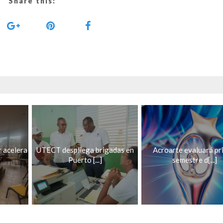
Share this:
r acelera
UTECT despliega brigadas en
Acroarte evaluará pr
Puerto [...]
semestre d[...]