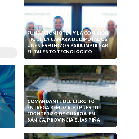
FUNDACIÓN IQTEK Y LA COMISIÓN
TIC DE LA CÁMARA DE DIPUTADOS
UNEN ESFUERZOS PARA IMPULSAR
EL TALENTO TECNOLÓGICO
imer
COMANDANTE DEL EJÉRCITO
ENTREGA REMOZADO PUESTO
FRONTERIZO DE GUAROA, EN
BÁNICA, PROVINCIA ELÍAS PIÑA