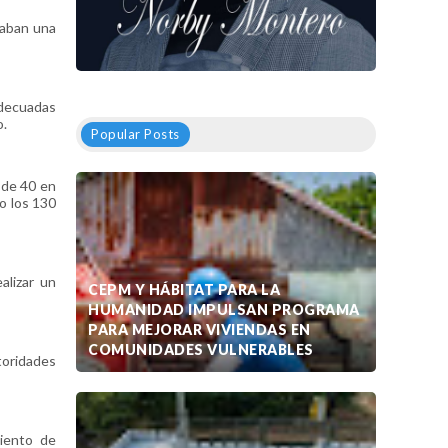
taban una
adecuadas
o.
Popular Posts
 de 40 en
o los 130
alizar un
CEPM Y HÁBITAT PARA LA
HUMANIDAD IMPULSAN PROGRAMA
PARA MEJORAR VIVIENDAS EN
COMUNIDADES VULNERABLES
toridades
iento de