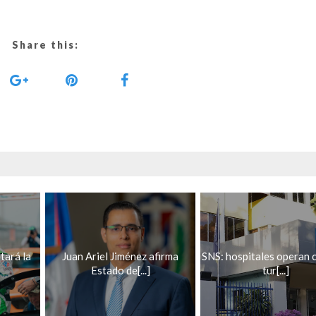
Share this:
tará la
Juan Ariel Jiménez afirma
SNS: hospitales operan 
Estado de[...]
tur[...]