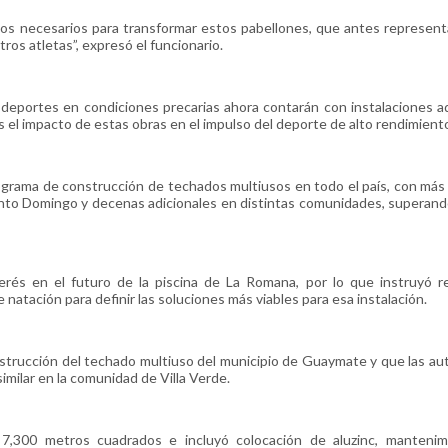
ndos necesarios para transformar estos pabellones, que antes represen
os atletas”, expresó el funcionario.
n deportes en condiciones precarias ahora contarán con instalaciones 
 el impacto de estas obras en el impulso del deporte de alto rendimient
rograma de construcción de techados multiusos en todo el país, con más
 Santo Domingo y decenas adicionales en distintas comunidades, superand
rés en el futuro de la piscina de La Romana, por lo que instruyó re
 natación para definir las soluciones más viables para esa instalación.
nstrucción del techado multiuso del municipio de Guaymate y que las au
imilar en la comunidad de Villa Verde.
7,300 metros cuadrados e incluyó colocación de aluzinc, mantenim