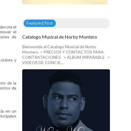
Featured Post
jecuta el
omover el
Catalogo Musical de Norby Montero
llones de
Bienvenido al Catalogo Musical de Norby
Montero > PRECIOS Y CONTACTOS PARA
CONTRATACIONES > ÁLBUM IMPARABLE >
 clubes y
VIDEOS DE CONCIE...
.
nto de la
ientos de
cia en un
incipales