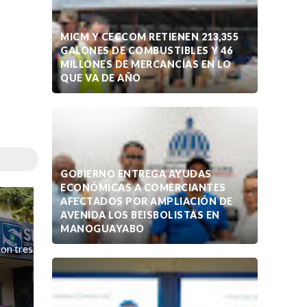
MICM Y CECCOM RETIENEN 213,355
GALONES DE COMBUSTIBLES Y 46
MILLONES DE MERCANCÍAS EN LO
QUE VA DE AÑO
GOBIERNO ENTREGA AYUDAS
ECONÓMICAS A COMERCIANTES
AFECTADOS POR AMPLIACIÓN DE
AVENIDA LOS BEISBOLISTAS EN
MANOGUAYABO
con tres