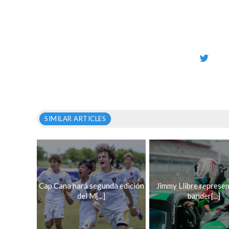
SIMILAR ARTICLES
Cap Cana hará segunda edición
Jimmy Llibre represen
del M[...]
bander[...]