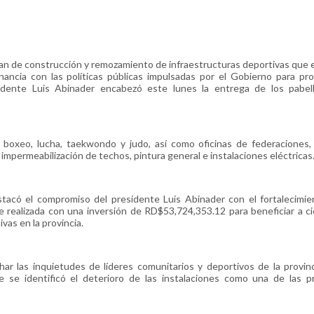
 construcción y remozamiento de infraestructuras deportivas que e
ancia con las políticas públicas impulsadas por el Gobierno para pr
esidente Luis Abinader encabezó este lunes la entrega de los pabe
boxeo, lucha, taekwondo y judo, así como oficinas de federaciones,
, impermeabilización de techos, pintura general e instalaciones eléctricas
stacó el compromiso del presidente Luis Abinader con el fortalecimie
ue realizada con una inversión de RD$53,724,353.12 para beneficiar a c
ivas en la provincia.
ar las inquietudes de líderes comunitarios y deportivos de la provin
se identificó el deterioro de las instalaciones como una de las pr