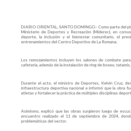
DIARIO ORIENTAL, SANTO DOMINGO.- Como parte del plan de
Ministerio de Deportes y Recreación (Miderec), en conson
deporte, la inclusión y el bienestar comunitario, el pr
entrenamientos del Centro Deportivo de La Romana.
Los remozamientos incluyen los salones de combate para 
cafetería, además de la instalación de ring de boxeo, tatamis
Durante el acto, el ministro de Deportes, Kelvin Cruz, de
infraestructura deportiva nacional e informó que la obra f
atletas y fortalecer la práctica de múltiples disciplinas deport
Asimismo, explicó que las obras surgieron luego de escuch
encuentro realizado el 11 de septiembre de 2024, donde 
problemáticas del sector.