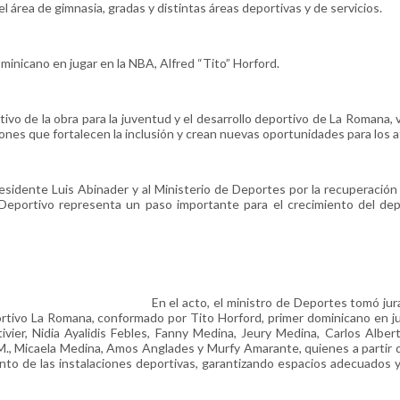
 área de gimnasia, gradas y distintas áreas deportivas y de servicios.
inicano en jugar en la NBA, Alfred “Tito” Horford.
tivo de la obra para la juventud y el desarrollo deportivo de La Romana,
nes que fortalecen la inclusión y crean nuevas oportunidades para los a
residente Luis Abinader y al Ministerio de Deportes por la recuperación
Deportivo representa un paso importante para el crecimiento del dep
En el acto, el ministro de Deportes tomó ju
rtivo La Romana, conformado por Tito Horford, primer dominicano en ju
vier, Nidia Ayalidis Febles, Fanny Medina, Jeury Medina, Carlos Alber
M., Micaela Medina, Amos Anglades y Murfy Amarante, quienes a partir 
to de las instalaciones deportivas, garantizando espacios adecuados 