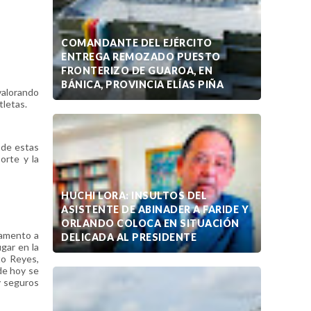
COMANDANTE DEL EJÉRCITO
ENTREGA REMOZADO PUESTO
FRONTERIZO DE GUAROA, EN
BÁNICA, PROVINCIA ELÍAS PIÑA
 valorando
tletas.
 de estas
orte y la
HUCHI LORA: INSULTOS DEL
ASISTENTE DE ABINADER A FARIDE Y
ORLANDO COLOCA EN SITUACIÓN
ramento a
DELICADA AL PRESIDENTE
gar en la
to Reyes,
de hoy se
y seguros