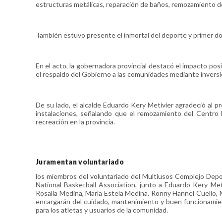
estructuras metálicas, reparación de baños, remozamiento del
También estuvo presente el inmortal del deporte y primer dom
En el acto, la gobernadora provincial destacó el impacto posi
el respaldo del Gobierno a las comunidades mediante inversio
De su lado, el alcalde Eduardo Kery Metivier agradeció al p
instalaciones, señalando que el remozamiento del Centro 
recreación en la provincia.
Juramentan voluntariado
los miembros del voluntariado del Multiusos Complejo Depo
National Basketball Association, junto a Eduardo Kery Meti
Rosalía Medina, María Estela Medina, Ronny Hannel Cuello, 
encargarán del cuidado, mantenimiento y buen funcionamien
para los atletas y usuarios de la comunidad.