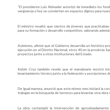
“El presidente Luis Abinader autorizó de inmediato los fo
vergüenza y hoy se convierten en espacios dignos para nuestr
El ministro resaltó que cientos de jóvenes que practicaba
para su formación y desarrollo competitivo, valorando además
Asimismo, afirmó que el Gobierno desarrolla un histórico p
ejecución en el Distrito Nacional, otros 40 en la provincia
proyectos junto a otras instituciones del Estado.
Kelvin Cruz también reveló que el mandatario mostró inte
levantamiento técnico junto a la federación y asociaciones de
De igual manera, anunció que este mismo mes iniciará la co
trabajan en la búsqueda de terrenos para levantar otra obra s
La obra contempló la intervención de aproximadamente 