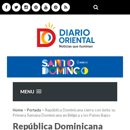
MENU
Home
>
Portada
>
República Dominicana cierra con éxito su
Primera Semana Dominicana en Bélgica y los Países Bajos
República Dominicana