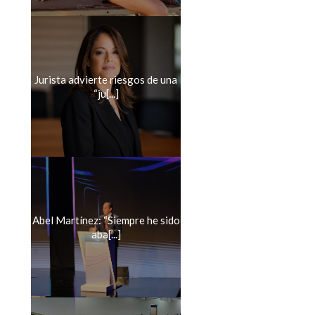
Jurista advierte riesgos de una
“ju[...]
Abel Martínez: “Siempre he sido
aba[...]