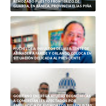
REMOZADO PUESTO FRONTERIZO DE
GUAROA, EN BÁNICA, PROVINCIA ELÍAS PIÑA
HUCHI LORA: INSULTOS DEL ASISTENTE DE
ABINADER A FARIDE Y ORLANDO COLOCA EN
SITUACIÓN DELICADA AL PRESIDENTE
GOBIERNO ENTREGA AYUDAS ECONÓMICAS
A COMERCIANTES AFECTADOS POR
AMPLIACIÓN DE AVENIDA LOS BEISBOLISTAS