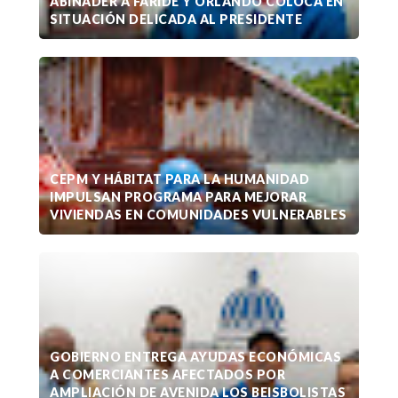
ABINADER A FARIDE Y ORLANDO COLOCA EN
SITUACIÓN DELICADA AL PRESIDENTE
CEPM Y HÁBITAT PARA LA HUMANIDAD
IMPULSAN PROGRAMA PARA MEJORAR
VIVIENDAS EN COMUNIDADES VULNERABLES
GOBIERNO ENTREGA AYUDAS ECONÓMICAS
A COMERCIANTES AFECTADOS POR
AMPLIACIÓN DE AVENIDA LOS BEISBOLISTAS