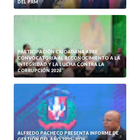
DEL PRM
PARTICIPACIÓN CIUDADANA ABRE
CONVOCATORIA AL RECONOCIMIENTO A LA
INTEGRIDAD Y LA LUCHA CONTRA LA
CORRUPCIÓN 2026
ALFREDO PACHECO PRESENTA INFORME DE
GESTIÓN DEL AÑO 2025-2026