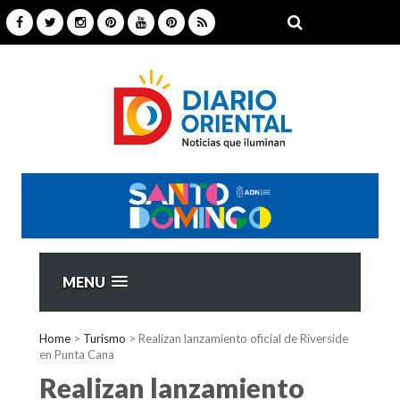
MENU
Home
>
Turismo
>
Realizan lanzamiento oficial de Riverside
en Punta Cana
Realizan lanzamiento