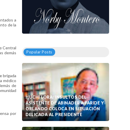
entados a
ento de la
e Central
Popular Posts
las demás
e brigada
da médico
además de
comunidad
HUCHI LORA: INSULTOS DEL
ASISTENTE DE ABINADER A FARIDE Y
ORLANDO COLOCA EN SITUACIÓN
fensa por
DELICADA AL PRESIDENTE