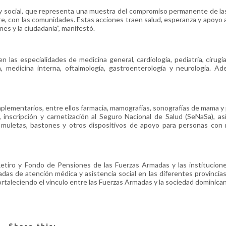
y social, que representa una muestra del compromiso permanente de la
re, con las comunidades. Estas acciones traen salud, esperanza y apoyo 
nes y la ciudadanía”, manifestó.
 las especialidades de medicina general, cardiología, pediatría, cirugía
a, medicina interna, oftalmología, gastroenterología y neurología. Ad
plementarios, entre ellos farmacia, mamografías, sonografías de mama y 
, inscripción y carnetización al Seguro Nacional de Salud (SeNaSa), as
, muletas, bastones y otros dispositivos de apoyo para personas con 
 Retiro y Fondo de Pensiones de las Fuerzas Armadas y las institucione
as de atención médica y asistencia social en las diferentes provincias 
fortaleciendo el vínculo entre las Fuerzas Armadas y la sociedad dominican