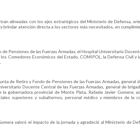
tran alineadas con los ejes estratégicos del Ministerio de Defensa, ori
a y brindar atención directa a los sectores más necesitados, en cumplimi
do de Pensiones de las Fuerzas Armadas, el Hospital Universitario Docent
S), los Comedores Económicos del Estado, COMIPOL, la Defensa Civil y 
.
a Junta de Retiro y Fondo de Pensiones de las Fuerzas Armadas, general d
Universitario Docente Central de las Fuerzas Armadas, general de briga
e la gobernadora provincial de Monte Plata, Rafaela Javier Gomera; 
iciales superiores y subalternos, personal médico y miembros de la 
 Gomera valoró el impacto de la jornada y agradeció al Ministerio de De