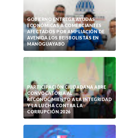
GOBIERNO ENTREGA AYUDAS
ECONÓMICAS A COMERCIANTES
AFECTADOS POR AMPLIACIÓN DE
AVENIDA LOS BEISBOLISTAS EN
MANOGUAYABO
PARTICIPACIÓN CIUDADANA ABRE
CONVOCATORIA AL
RECONOCIMIENTO A LA INTEGRIDAD
Y LA LUCHA CONTRA LA
CORRUPCIÓN 2026