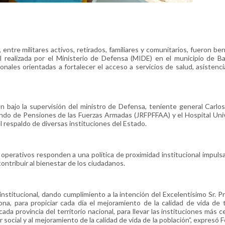
 militares activos, retirados, familiares y comunitarios, fueron ben
l realizada por el Ministerio de Defensa (MIDE) en el municipio de B
nales orientadas a fortalecer el acceso a servicios de salud, asistencia
rón bajo la supervisión del ministro de Defensa, teniente general Carlo
ondo de Pensiones de las Fuerzas Armadas (JRFPFFAA) y el Hospital Univ
respaldo de diversas instituciones del Estado.
 operativos responden a una política de proximidad institucional impulsa
contribuir al bienestar de los ciudadanos.
institucional, dando cumplimiento a la intención del Excelentísimo Sr. P
na, para propiciar cada día el mejoramiento de la calidad de vida de 
a provincia del territorio nacional, para llevar las instituciones más c
ocial y al mejoramiento de la calidad de vida de la población”, expresó 