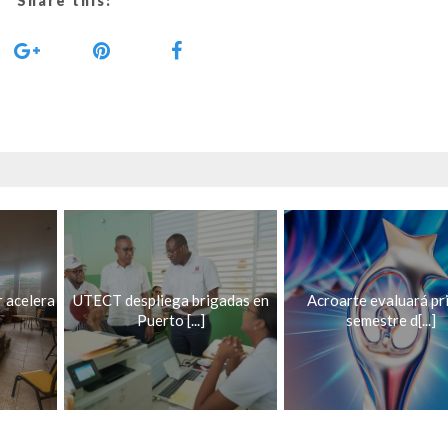
Share this:
r acelera
UTECT despliega brigadas en
Acroarte evaluará pr
Puerto [...]
semestre d[...]