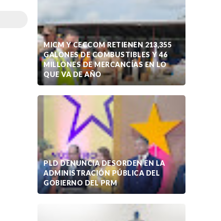
MICM Y CECCOM RETIENEN 213,355
GALONES DE COMBUSTIBLES Y 46
MILLONES DE MERCANCÍAS EN LO
QUE VA DE AÑO
PLD DENUNCIA DESORDEN EN LA
ADMINISTRACIÓN PÚBLICA DEL
GOBIERNO DEL PRM