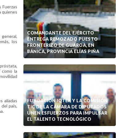
s Fuerzas
a quienes
COMANDANTE DEL EJÉRCITO
 general,
ENTREGA REMOZADO PUESTO
emás, los
FRONTERIZO DE GUAROA, EN
BÁNICA, PROVINCIA ELÍAS PIÑA
próstata,
í como la
movilidad
s aliadas
FUNDACIÓN IQTEK Y LA COMISIÓN
del país,
TIC DE LA CÁMARA DE DIPUTADOS
a.
UNEN ESFUERZOS PARA IMPULSAR
EL TALENTO TECNOLÓGICO