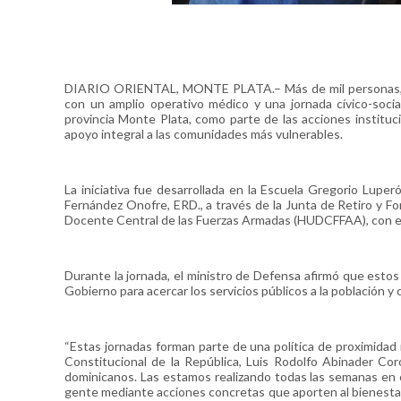
DIARIO ORIENTAL, MONTE PLATA.– Más de mil personas, entre
con un amplio operativo médico y una jornada cívico-socia
provincia Monte Plata, como parte de las acciones institucio
apoyo integral a las comunidades más vulnerables.
La iniciativa fue desarrollada en la Escuela Gregorio Lupe
Fernández Onofre, ERD., a través de la Junta de Retiro y F
Docente Central de las Fuerzas Armadas (HUDCFFAA), con el 
Durante la jornada, el ministro de Defensa afirmó que estos
Gobierno para acercar los servicios públicos a la población y 
“Estas jornadas forman parte de una política de proximidad 
Constitucional de la República, Luis Rodolfo Abinader Coro
dominicanos. Las estamos realizando todas las semanas en cad
gente mediante acciones concretas que aporten al bienestar s