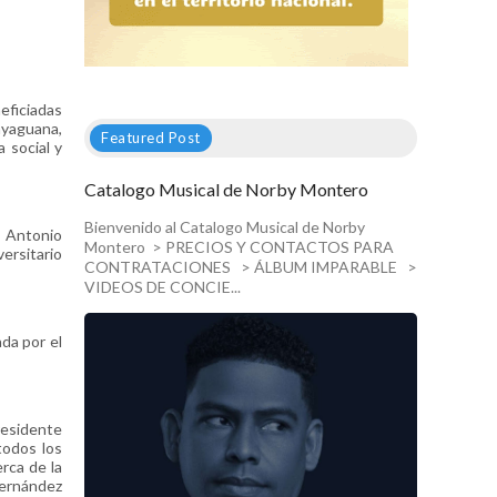
eficiadas
ayaguana,
Featured Post
 social y
Catalogo Musical de Norby Montero
Bienvenido al Catalogo Musical de Norby
s Antonio
Montero > PRECIOS Y CONTACTOS PARA
ersitario
CONTRATACIONES > ÁLBUM IMPARABLE >
VIDEOS DE CONCIE...
da por el
residente
todos los
erca de la
Fernández