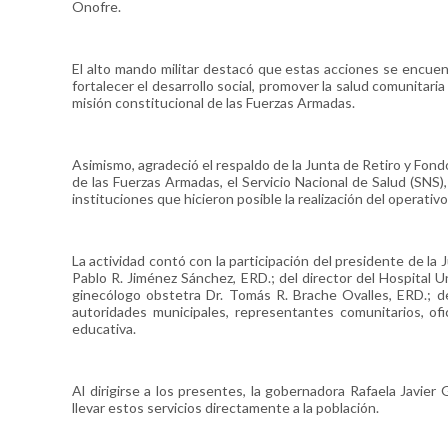
Onofre.
El alto mando militar destacó que estas acciones se encuen
fortalecer el desarrollo social, promover la salud comunitari
misión constitucional de las Fuerzas Armadas.
Asimismo, agradeció el respaldo de la Junta de Retiro y Fon
de las Fuerzas Armadas, el Servicio Nacional de Salud (SN
instituciones que hicieron posible la realización del operativo
La actividad contó con la participación del presidente de l
Pablo R. Jiménez Sánchez, ERD.; del director del Hospital 
ginecólogo obstetra Dr. Tomás R. Brache Ovalles, ERD.; d
autoridades municipales, representantes comunitarios, of
educativa.
Al dirigirse a los presentes, la gobernadora Rafaela Javier
llevar estos servicios directamente a la población.