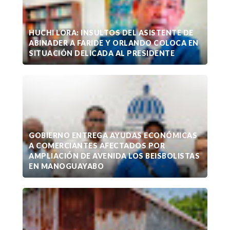
HUCHI LORA: INSULTOS DEL ASISTENTE DE
ABINADER A FARIDE Y ORLANDO COLOCA EN
SITUACIÓN DELICADA AL PRESIDENTE
GOBIERNO ENTREGA AYUDAS ECONÓMICAS
A COMERCIANTES AFECTADOS POR
AMPLIACIÓN DE AVENIDA LOS BEISBOLISTAS
EN MANOGUAYABO