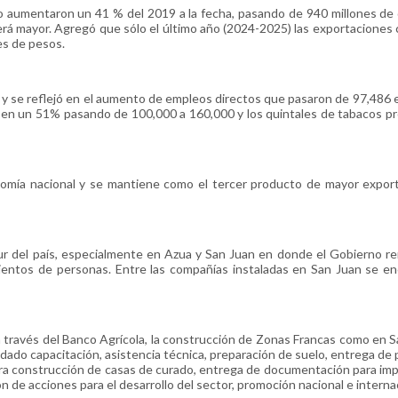
 aumentaron un 41 % del 2019 a la fecha, pasando de 940 millones de 
 será mayor. Agregó que sólo el último año (2024-2025) las exportaciones
es de pesos.
s y se reflejó en el aumento de empleos directos que pasaron de 97,486 
en un 51% pasando de 100,000 a 160,000 y los quintales de tabacos p
onomía nacional y se mantiene como el tercer producto de mayor expor
ur del país, especialmente en Azua y San Juan en donde el Gobierno r
ientos de personas. Entre las compañías instaladas en San Juan se e
 a través del Banco Agrícola, la construcción de Zonas Francas como en S
 dado capacitación, asistencia técnica, preparación de suelo, entrega de 
 para construcción de casas de curado, entrega de documentación para imp
 de acciones para el desarrollo del sector, promoción nacional e interna