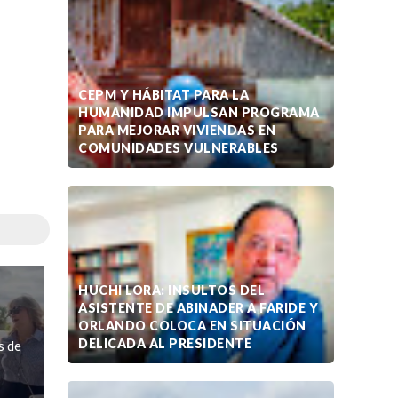
CEPM Y HÁBITAT PARA LA
HUMANIDAD IMPULSAN PROGRAMA
PARA MEJORAR VIVIENDAS EN
COMUNIDADES VULNERABLES
HUCHI LORA: INSULTOS DEL
ASISTENTE DE ABINADER A FARIDE Y
ORLANDO COLOCA EN SITUACIÓN
DELICADA AL PRESIDENTE
s de