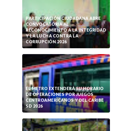
PARTICIPACIÓN CIUDADANA ABRE
CONVOCATORIA AL
RECONOCIMIENTO A LA INTEGRIDAD
Y LA LUCHA CONTRA LA
CORRUPCIÓN 2026
EL METRO EXTENDERÁ SU HORARIO
DE OPERACIONES POR JUEGOS
CENTROAMERICANOS Y DEL CARIBE
SD 2026