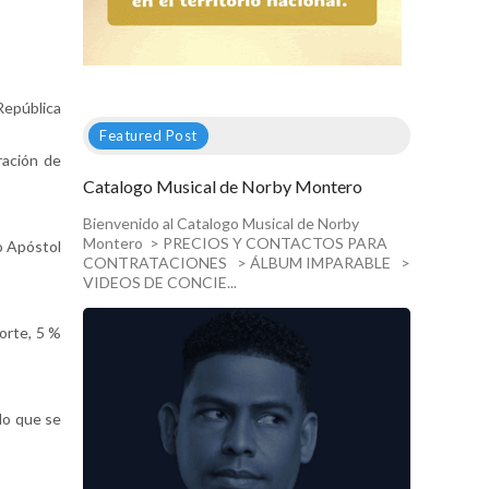
epública
Featured Post
ración de
Catalogo Musical de Norby Montero
Bienvenido al Catalogo Musical de Norby
Montero > PRECIOS Y CONTACTOS PARA
go Apóstol
CONTRATACIONES > ÁLBUM IMPARABLE >
VIDEOS DE CONCIE...
orte, 5 %
 lo que se