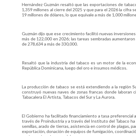
Hernández Guzmán resaltó que las exportaciones de tabaco
1,359 millones al cierre del 2025 y que para el 2026 la cifra
19 millones de dólares, lo que equivale a más de 1,000 millon
Guzmán dijo que ese crecimiento facilitó nuevas inversione
más de 122,000 en 2026; las tareas sembradas aumentaron 
de 278,634 a más de 330,000.
Resaltó que la industria del tabaco es un motor de la ec
República Dominicana, luego del oro e insumos médicos.
La producción de tabaco se está extendiendo a la región S
construyó nuevas naves de zonas francas donde laboran c
Tabacalera El Artista, Tabacos del Sur y La Aurora.
El Gobierno ha facilitado financiamiento a tasa preferencial
través de Proindustria y a través del Instituto del Tabaco ha
semillas, arado de tierras, asistencia en control de plagas,
exportación, donación de equipos de fumigación, coordinación