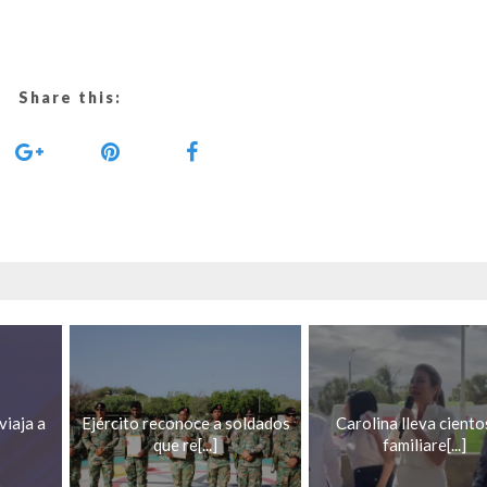
Share this:
viaja a
Ejército reconoce a soldados
Carolina lleva ciento
que re[...]
familiare[...]