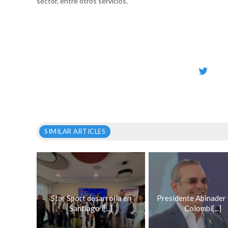
sector, entre otros servicios.
SIMILAR ARTICLES
Star Sport desarrolla en
Presidente Abinader 
Santiago l[...]
Colombi[...]