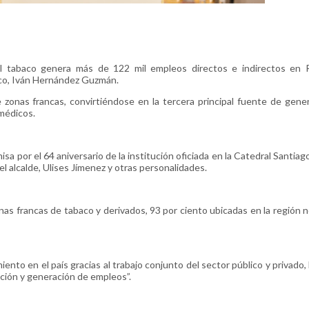
abaco genera más de 122 mil empleos directos e indirectos en R
aco, Iván Hernández Guzmán.
zonas francas, convirtiéndose en la tercera principal fuente de gene
 médicos.
isa por el 64 aniversario de la institución oficiada en la Catedral Santia
el alcalde, Ulises Jímenez y otras personalidades.
as francas de tabaco y derivados, 93 por ciento ubicadas en la región n
nto en el país gracias al trabajo conjunto del sector público y privado,
ación y generación de empleos”.