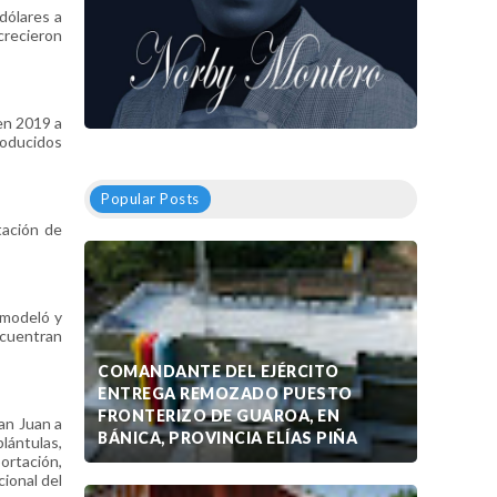
dólares a
 crecieron
en 2019 a
roducidos
Popular Posts
tación de
emodeló y
ncuentran
COMANDANTE DEL EJÉRCITO
ENTREGA REMOZADO PUESTO
FRONTERIZO DE GUAROA, EN
an Juan a
BÁNICA, PROVINCIA ELÍAS PIÑA
plántulas,
ortación,
cional del