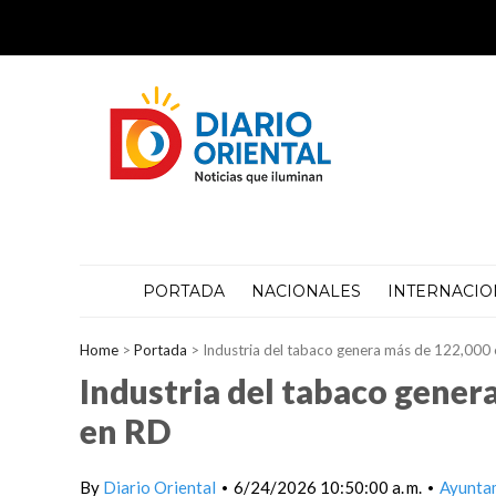
PORTADA
NACIONALES
INTERNACIO
Home
>
Portada
>
Industria del tabaco genera más de 122,000
Industria del tabaco gener
en RD
By
Diario Oriental
6/24/2026 10:50:00 a. m.
Ayunta
•
•