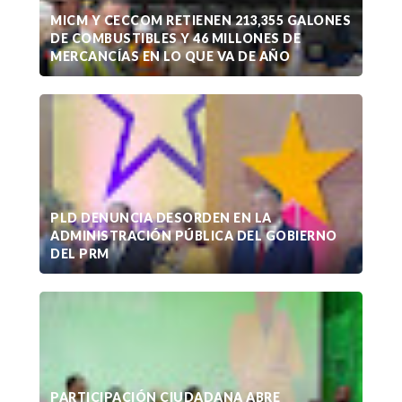
MICM Y CECCOM RETIENEN 213,355 GALONES
DE COMBUSTIBLES Y 46 MILLONES DE
MERCANCÍAS EN LO QUE VA DE AÑO
PLD DENUNCIA DESORDEN EN LA
ADMINISTRACIÓN PÚBLICA DEL GOBIERNO
DEL PRM
PARTICIPACIÓN CIUDADANA ABRE