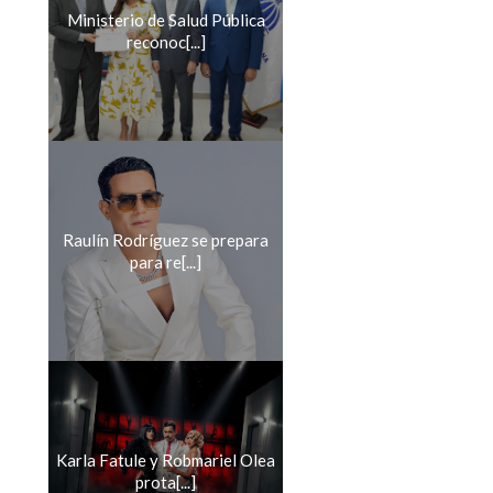
Ministerio de Salud Pública
reconoc[...]
Raulín Rodríguez se prepara
para re[...]
Karla Fatule y Robmariel Olea
prota[...]