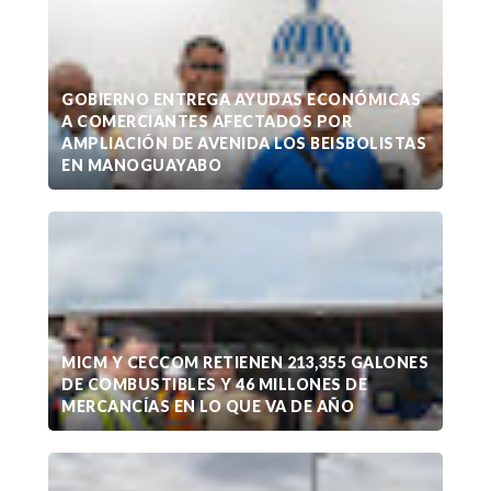
GOBIERNO ENTREGA AYUDAS ECONÓMICAS
A COMERCIANTES AFECTADOS POR
AMPLIACIÓN DE AVENIDA LOS BEISBOLISTAS
EN MANOGUAYABO
MICM Y CECCOM RETIENEN 213,355 GALONES
DE COMBUSTIBLES Y 46 MILLONES DE
MERCANCÍAS EN LO QUE VA DE AÑO