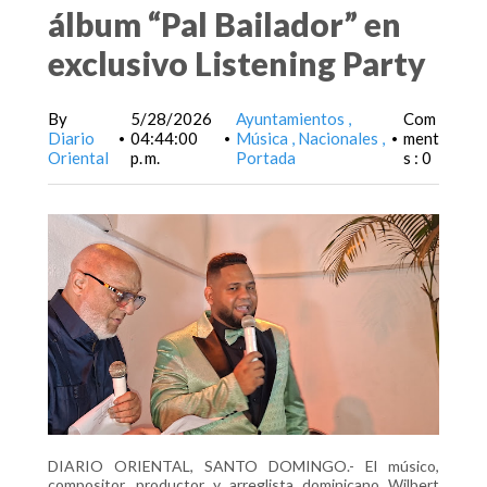
álbum “Pal Bailador” en
exclusivo Listening Party
By
5/28/2026
Ayuntamientos
Com
Diario
04:44:00
Música
Nacionales
ment
•
•
•
Oriental
p. m.
Portada
s : 0
DIARIO ORIENTAL, SANTO DOMINGO.- El músico,
compositor, productor y arreglista dominicano Wilbert