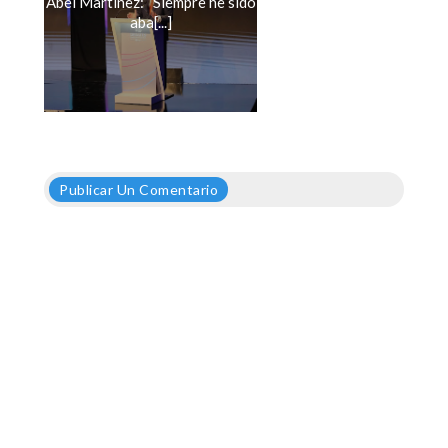
Abel Martínez: “Siempre he sido
aba[...]
Publicar Un Comentario