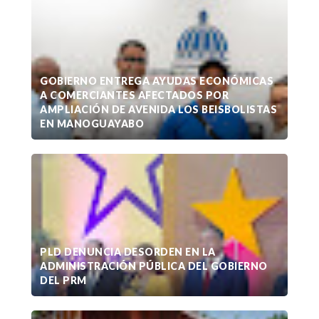
GOBIERNO ENTREGA AYUDAS ECONÓMICAS
A COMERCIANTES AFECTADOS POR
AMPLIACIÓN DE AVENIDA LOS BEISBOLISTAS
EN MANOGUAYABO
PLD DENUNCIA DESORDEN EN LA
ADMINISTRACIÓN PÚBLICA DEL GOBIERNO
DEL PRM