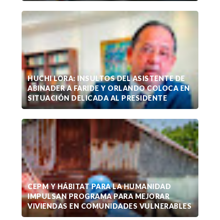
HUCHI LORA: INSULTOS DEL ASISTENTE DE
ABINADER A FARIDE Y ORLANDO COLOCA EN
SITUACIÓN DELICADA AL PRESIDENTE
CEPM Y HÁBITAT PARA LA HUMANIDAD
IMPULSAN PROGRAMA PARA MEJORAR
VIVIENDAS EN COMUNIDADES VULNERABLES