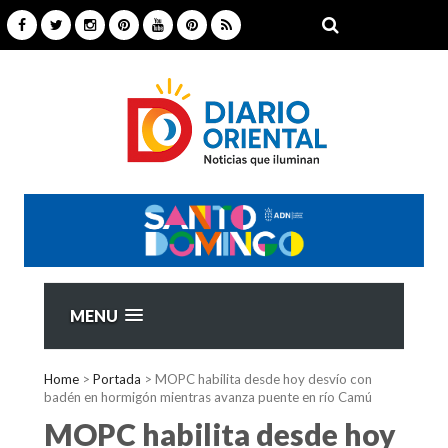
MENU
Home
>
Portada
>
MOPC habilita desde hoy desvío con
badén en hormigón mientras avanza puente en río Camú
MOPC habilita desde hoy