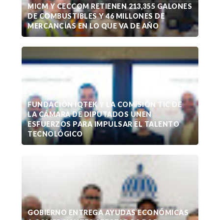
MICM Y CECCOM RETIENEN 213,355 GALONES
DE COMBUSTIBLES Y 46 MILLONES DE
MERCANCÍAS EN LO QUE VA DE AÑO
FUNDACIÓN IQTEK Y LA COMISIÓN TIC DE
LA CÁMARA DE DIPUTADOS UNEN
ESFUERZOS PARA IMPULSAR EL TALENTO
TECNOLÓGICO
GOBIERNO ENTREGA AYUDAS ECONÓMICAS