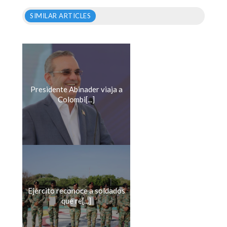
SIMILAR ARTICLES
Presidente Abinader viaja a
Colombi[...]
Ejército reconoce a soldados
que re[...]