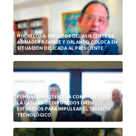
HUCHI LORA: INSULTOS DEL ASISTENTE DE
ABINADER A FARIDE Y ORLANDO COLOCA EN
SITUACIÓN DELICADA AL PRESIDENTE
FUNDACIÓN IQTEK Y LA COMISIÓN TIC DE
LA CÁMARA DE DIPUTADOS UNEN
ESFUERZOS PARA IMPULSAR EL TALENTO
TECNOLÓGICO