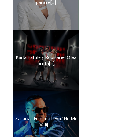
para re[...]
Karla Fatule y Robmariel Olea
prota[...]
Zacarías Ferreira lleva “No Me
Vali[...]