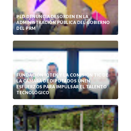
PLD DENUNCIA DESORDEN EN LA
ADMINISTRACIÓN PÚBLICA DEL GOBIERNO
DEL PRM
FUNDACIÓN IQTEK Y LA COMISIÓN TIC DE
LA CÁMARA DE DIPUTADOS UNEN
ESFUERZOS PARA IMPULSAR EL TALENTO
TECNOLÓGICO