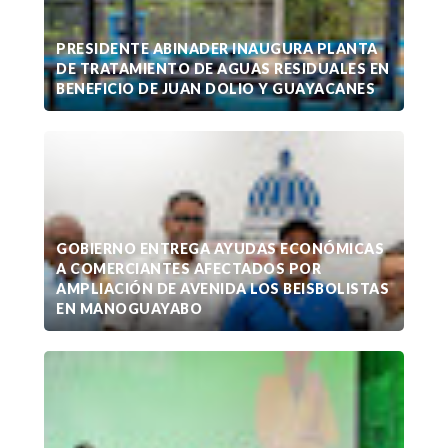
PRESIDENTE ABINADER INAUGURA PLANTA
DE TRATAMIENTO DE AGUAS RESIDUALES EN
BENEFICIO DE JUAN DOLIO Y GUAYACANES
GOBIERNO ENTREGA AYUDAS ECONÓMICAS
A COMERCIANTES AFECTADOS POR
AMPLIACIÓN DE AVENIDA LOS BEISBOLISTAS
EN MANOGUAYABO