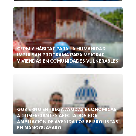
CEPM Y HÁBITAT PARA LA HUMANIDAD
IMPULSAN PROGRAMA PARA MEJORAR
VIVIENDAS EN COMUNIDADES VULNERABLES
GOBIERNO ENTREGA AYUDAS ECONÓMICAS
A COMERCIANTES AFECTADOS POR
AMPLIACIÓN DE AVENIDA LOS BEISBOLISTAS
EN MANOGUAYABO