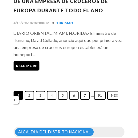
DE UNA EMPRESA DE CRUCEROS DE
EUROPA DURANTE TODO EL AÑO
•
4/15/2026 02:38:00 P. M.
TURISMO
DIARIO ORIENTAL, MIAMI, FLORIDA.- El ministro de
Turismo, David Collado, anunció aquí que por primera vez
una empresa de cruceros europea establecerá un
homeport...
READ MORE
1
2
3
4
5
6
7
...
91
NEX
T
ALCALDÍA DEL DISTRITO NACIONAL