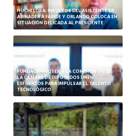
HUCHI LORA: INSULTOS DEL ASISTENTE DE
ABINADER A FARIDE Y ORLANDO COLOCA EN
SITUACIÓN DELICADA AL PRESIDENTE
FUNDACIÓN IQTEK Y LA COMISIÓN TIC DE
LA CÁMARA DE DIPUTADOS UNEN
ESFUERZOS PARA IMPULSAR EL TALENTO
TECNOLÓGICO