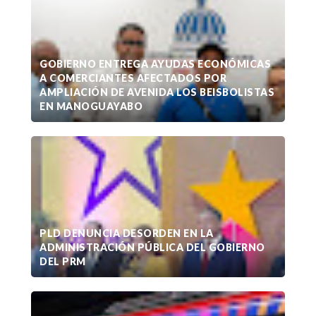
GOBIERNO ENTREGA AYUDAS ECONÓMICAS
A COMERCIANTES AFECTADOS POR
AMPLIACIÓN DE AVENIDA LOS BEISBOLISTAS
EN MANOGUAYABO
PLD DENUNCIA DESORDEN EN LA
ADMINISTRACIÓN PÚBLICA DEL GOBIERNO
DEL PRM