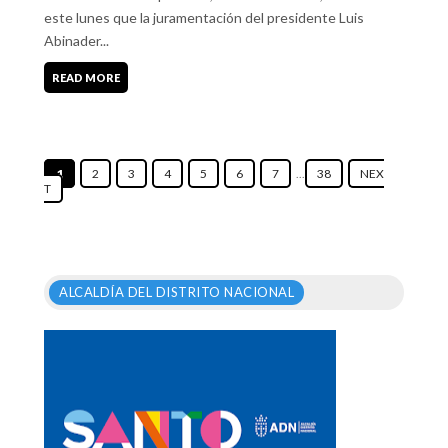
este lunes que la juramentación del presidente Luis
Abinader...
READ MORE
1
2
3
4
5
6
7
...
38
NEX
T
ALCALDÍA DEL DISTRITO NACIONAL