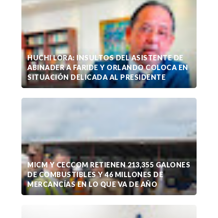
HUCHI LORA: INSULTOS DEL ASISTENTE DE
ABINADER A FARIDE Y ORLANDO COLOCA EN
SITUACIÓN DELICADA AL PRESIDENTE
MICM Y CECCOM RETIENEN 213,355 GALONES
DE COMBUSTIBLES Y 46 MILLONES DE
MERCANCÍAS EN LO QUE VA DE AÑO